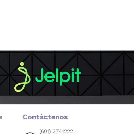
s
Contáctenos
(601) 2741222 -