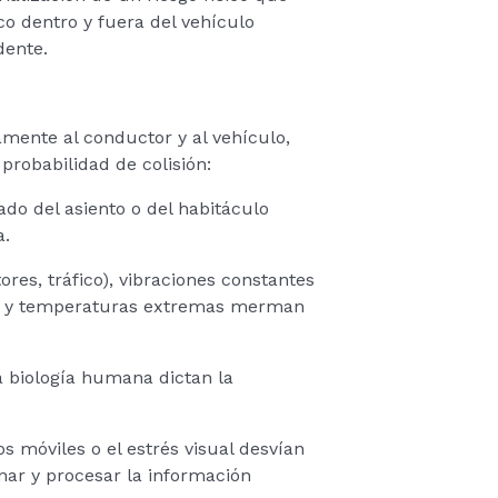
co dentro y fuera del vehículo
dente.
mente al conductor y al vehículo,
robabilidad de colisión:
do del asiento o del habitáculo
a.
res, tráfico), vibraciones constantes
os, y temperaturas extremas merman
a biología humana dictan la
os móviles o el estrés visual desvían
onar y procesar la información