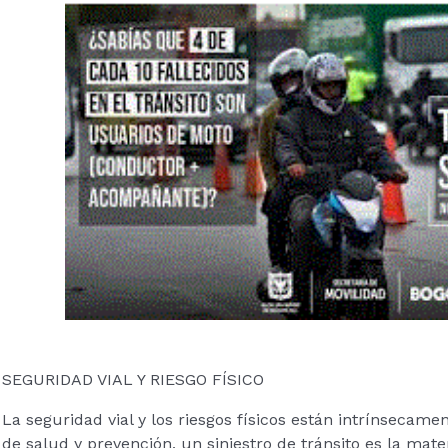
SEGURIDAD VIAL Y RIESGO FÍSICO
La seguridad vial y los riesgos físicos están intrínsecame
de salud y prevención, un siniestro de tránsito es la mate