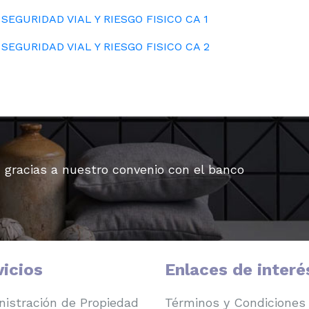
SEGURIDAD VIAL Y RIESGO FISICO CA 1
SEGURIDAD VIAL Y RIESGO FISICO CA 2
, gracias a nuestro convenio con el banco
vicios
Enlaces de interé
istración de Propiedad
Términos y Condiciones