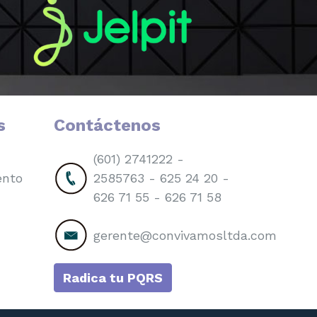
s
Contáctenos
(601) 2741222 -
ento
2585763 - 625 24 20 -
626 71 55 - 626 71 58
gerente@convivamosltda.com
Radica tu PQRS