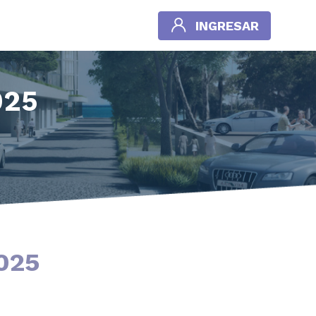
INGRESAR
025
025