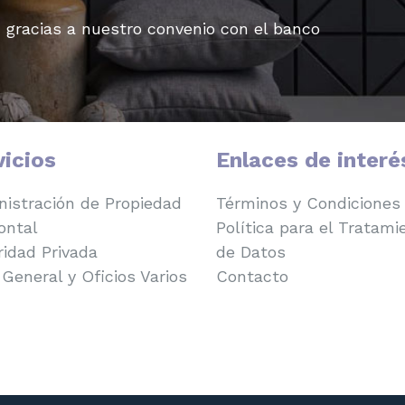
, gracias a nuestro convenio con el banco
vicios
Enlaces de interé
istración de Propiedad
Términos y Condiciones
ontal
Política para el Tratami
idad Privada
de Datos
General y Oficios Varios
Contacto