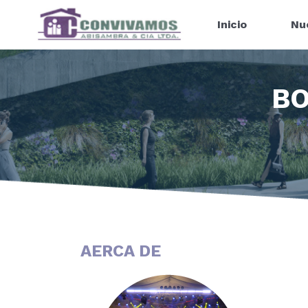
Inicio
Nu
BO
AERCA DE